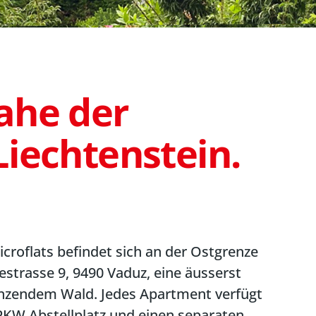
ahe der
Liechtenstein.
roflats befindet sich an der Ostgrenze
festrasse 9, 9490 Vaduz, eine äusserst
nzendem Wald. Jedes Apartment verfügt
PKW Abstellplatz und einen separaten